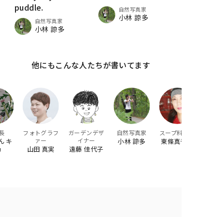
puddle.
自然写真家
小林 諒多
自然写真家
小林 諒多
他にもこんな人たちが書いてます
長
フォトグラフ
ガーデンデザ
自然写真家
スープ料理家
ァー
イナー
ん キ
小林 諒多
東條真千子
山田 真実
遠藤 佳代子
リ