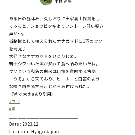
小林 諒多
ある日の昼休み、久しぶりに実家裏山探鳥をし
てみると、ジョウビタキよりワントーン低い鳴き
声が…。
街路樹として植えられたナナカマドに1羽のウソ
を発見♪
大好きなナナカマドをひとりじめ。
若干シワついた実が熟れて食べ頃みたいだね。
ウソという和名の由来は口笛を意味する古語
「うそ」から来ており、ヒーホーと口笛のよう
な鳴き声を発することから名付けられた。
（Wikipediaより引用）
#ウソ
#鷽
＿＿＿＿＿＿＿＿＿＿＿＿＿＿＿＿
Date : 2023.12
Location : Hyogo Japan