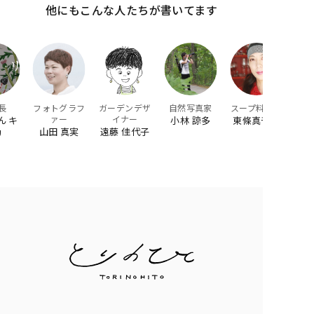
他にもこんな人たちが書いてます
長
フォトグラフ
ガーデンデザ
自然写真家
スープ料理家
ァー
イナー
ん キ
小林 諒多
東條真千子
山田 真実
遠藤 佳代子
リ