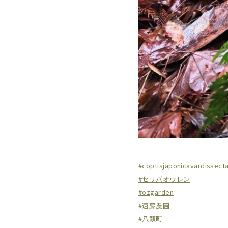
#coptisjaponicavardissect
#セリバオウレン
#ozgarden
#遠藤農園
#八頭町