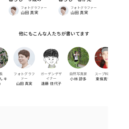
ろく
てるかな？
フォトグラファー
フォトグラファー
山田 真実
山田 真実
他にもこんな人たちが書いてます
長
フォトグラフ
ガーデンデザ
自然写真家
スープ料理家
ァー
イナー
ん キ
小林 諒多
東條真千子
山田 真実
遠藤 佳代子
リ