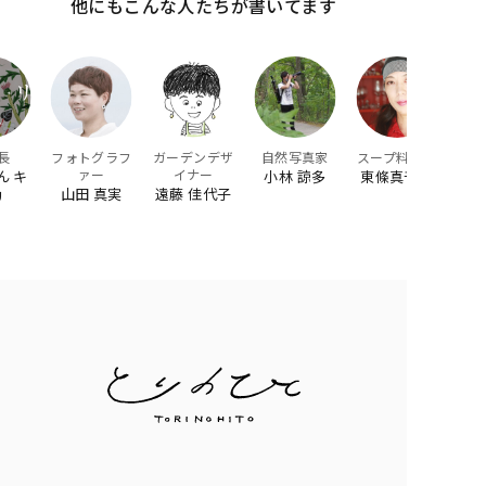
他にもこんな人たちが書いてます
長
フォトグラフ
ガーデンデザ
自然写真家
スープ料理家
ァー
イナー
ん キ
小林 諒多
東條真千子
山田 真実
遠藤 佳代子
リ