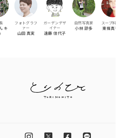
長
フォトグラフ
ガーデンデザ
自然写真家
スープ料理家
ァー
イナー
ん キ
小林 諒多
東條真千子
山田 真実
遠藤 佳代子
リ