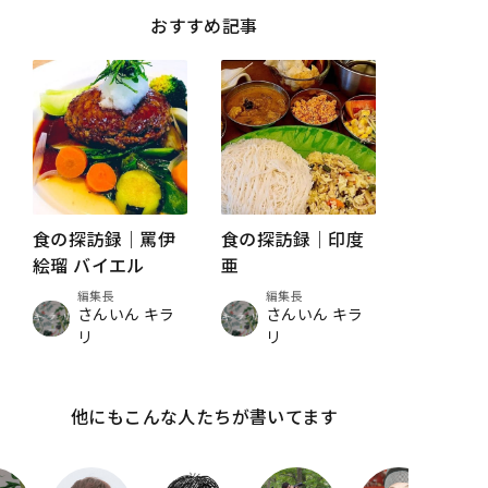
おすすめ記事
食の探訪録｜罵伊
食の探訪録｜印度
絵瑠 バイエル
亜
編集長
編集長
さんいん キラ
さんいん キラ
リ
リ
他にもこんな人たちが書いてます