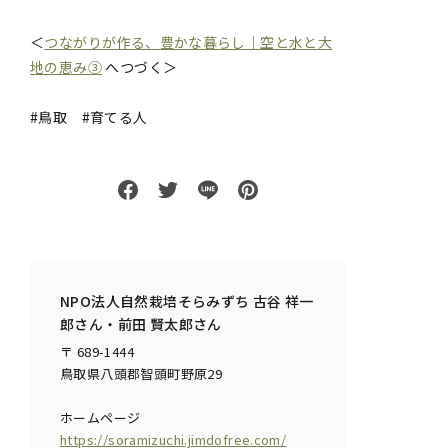
＜
つながりが作る、豊かな暮らし｜空と水と大
地の恵み③
へつづく＞
#鳥取 #育てる人
NPO法人自然栽培そらみずち 古谷 祥一
郎さん・前田 賢太郎さん
〒 689-1444
鳥取県八頭郡智頭町野原29
ホームページ
https://soramizuchi.jimdofree.com/