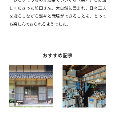
しくださった前田さん。大自然に囲まれ、日々工夫
を凝らしながら黙々と栽培ができることを、とって
も楽しんでおられるようでした。
おすすめ記事
想いの詰まったこ
ないならつくる。
の家で｜古民家で
この町で「変な古
の里山暮らし①
本屋」であり続け
承け継ぐ暮らし のぎ屋
邯鄲堂 前田 環奈さん
たい｜鳥取を旅す
田村 大輔さん