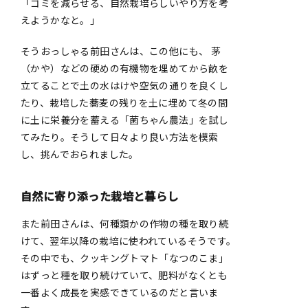
「ゴミを減らせる、自然栽培らしいやり方を考
えようかなと。」
そうおっしゃる前田さんは、この他にも、 茅
（かや）などの硬めの有機物を埋めてから畝を
立てることで土の水はけや空気の通りを良くし
たり、栽培した蕎麦の残りを土に埋めて冬の間
に土に栄養分を蓄える「菌ちゃん農法」を試し
てみたり。そうして日々より良い方法を模索
し、挑んでおられました。
自然に寄り添った栽培と暮らし
また前田さんは、何種類かの作物の種を取り続
けて、翌年以降の栽培に使われているそうです。
その中でも、クッキングトマト「なつのこま」
はずっと種を取り続けていて、肥料がなくとも
一番よく成長を実感できているのだと言いま