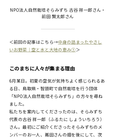
NPO法人自然栽培そらみずち 古谷 祥一郎さん・
前田 賢太郎さん
＜前回の記事はこちら→
中身の詰まったやさし
いお野菜｜空と水と大地の恵み①
＞
このまちに人々が集まる理由
6月某日。初夏の空気が気持ちよく感じられるあ
る日、鳥取県・智頭町で自然栽培を行う団体
「NPO法人自然栽培そらみずち」の方々を尋ね
ました。
私たちを案内してくださったのは、そらみずち
代表の古谷 祥一郎（ふるたに しょういちろう）
さん。最初にご紹介くださったそらみずちのメ
ンバーのお一人、嶌田さんの畑を後にして、次