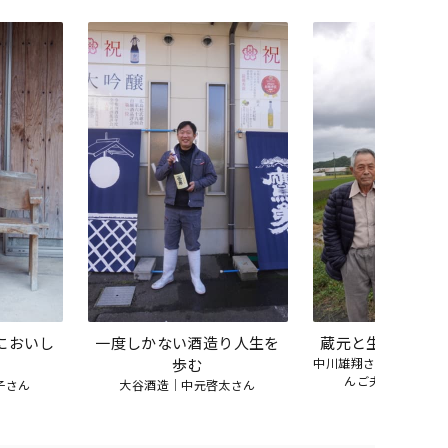
においし
一度しかない酒造り人生を
蔵元と生産者の素
歩む
中川雄翔さん（中川酒
んご夫婦（強力生
子さん
大谷酒造｜中元啓太さん