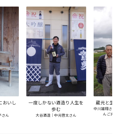
においし
一度しかない酒造り人生を
蔵元と生産者の素
歩む
中川雄翔さん（中川酒
んご夫婦（強力生
子さん
大谷酒造｜中元啓太さん